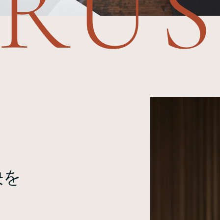
RU
決を